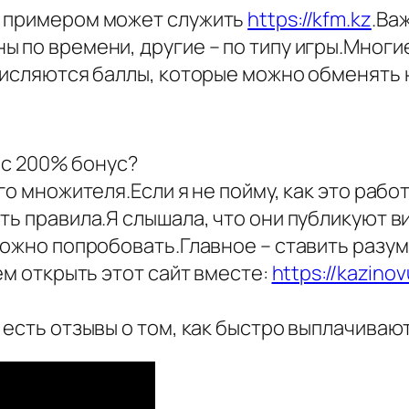
, примером может служить
https://kfm.kz
.Ва
ы по времени, другие – по типу игры.Мног
числяются баллы, которые можно обменять 
час 200% бонус?
го множителя.Если я не пойму, как это работ
ть правила.Я слышала, что они публикуют в
можно попробовать.Главное – ставить разум
ем открыть этот сайт вместе:
https://kazino
 есть отзывы о том, как быстро выплачиваю