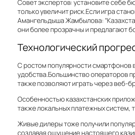
Совет экспертов: установите себе бю
только увеличит риск.Если игра стан
Амангельдыша Жамбылова: “Казахста
они более прозрачны и предлагают б
Технологический прогре
С ростом популярности смартфонов 
удобства.Большинство операторов пре
также позволяют играть через веб‑бр
Особенностью казахстанских прилож
также локальных платежных систем, та
Живые дилеры тоже получили популя
создавая ощущение настоящего казино