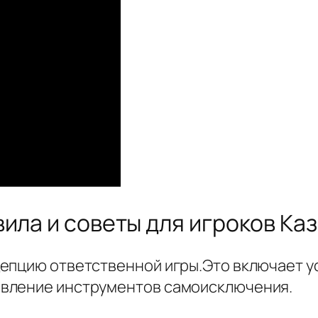
ила и советы для игроков Ка
епцию ответственной игры.Это включает у
вление инструментов самоисключения.