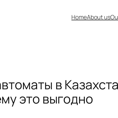
Home
About us
Ou
втоматы в Казахста
ему это выгодно