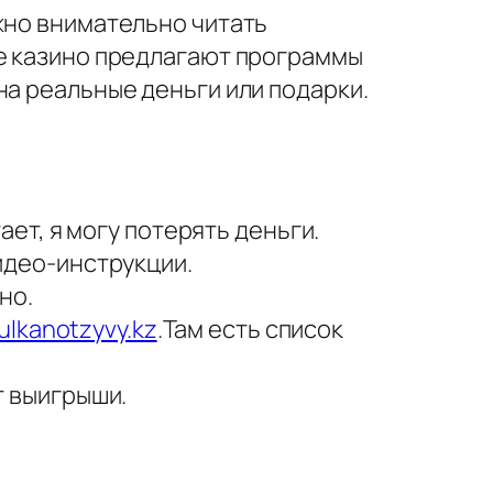
жно внимательно читать
ие казино предлагают программы
на реальные деньги или подарки.
ает, я могу потерять деньги.
идео‑инструкции.
но.
vulkanotzyvy.kz
.Там есть список
т выигрыши.