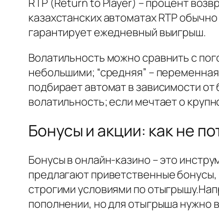
RTP (Return to Player) – процент воз
казахстанских автоматах RTP обычно 
гарантирует ежедневный выигрыш.
Волатильность можно сравнить с пого
небольшими; “средняя” – переменная 
подбирает автомат в зависимости от 
волатильность; если мечтает о круп
Бонусы и акции: как не п
Бонусы в онлайн‑казино – это инстр
предлагают приветственные бонусы, 
строгими условиями по отыгрышу.Напр
пополнении, но для отыгрыша нужно 