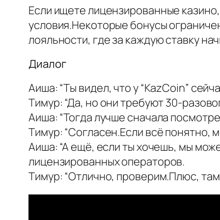
Если ищете лицензированные казино
условия.Некоторые бонусы ограничен
лояльности, где за каждую ставку на
Диалог
Аиша: “Ты видел, что у “KazCoin” сей
Тимур: “Да, но они требуют 30‑разово
Аиша: “Тогда лучше сначала посмотре
Тимур: “Согласен.Если всё понятно, 
Аиша: “А ещё, если ты хочешь, мы мож
лицензированных операторов.
Тимур: “Отлично, проверим.Плюс, там