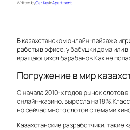
Written by
Car Key
in
Apartment
В казахстанском онлайн‑пейзаже игр
работы в офисе, у бабушки дома или в
вращающихся барабанов.Как не попас
Погружение в мир казахст
С начала 2010‑х годов рынок слотов 
онлайн‑казино, выросла на 18%.Класс
но сейчас много слотов с темами кино
Казахстанские разработчики, такие ка